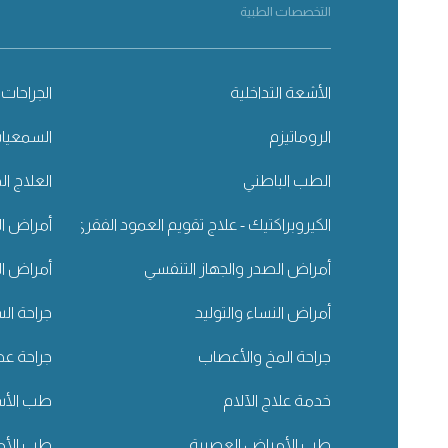
التخصصات الطبية
الأشعة التداخلية
الجراحات 
الروماتيزم
السمعيا
الطب الباطني
العلاج ال
الكيروبراكتيك - علاج تقويم العمود الفقري
أمراض ال
أمراض الصدر والجهاز التنفسي
أمراض ال
أمراض النساء والتوليد
جراحة ال
جراحة المخ والأعصاب
جراحة عظ
خدمة علاج الآلام
طب الأسن
طب الأمراض العصبية
طب الأم