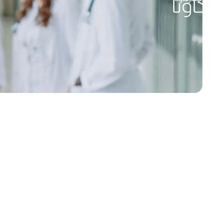
كاؤنا