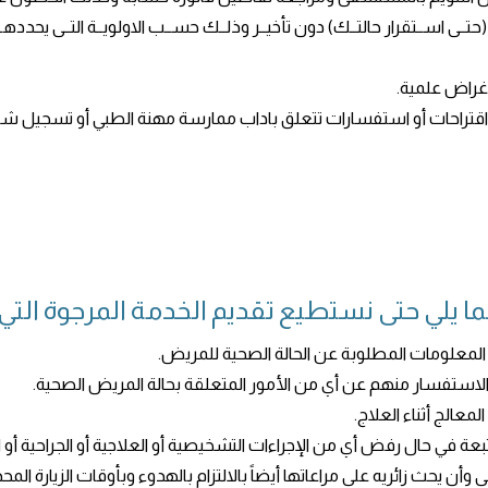
(حتــى اســتقرار حالتــك) دون تأخيــر وذلــك حســب الاولويــة التــى يحدده
لأغراض علمية.
ي اقتراحات أو استفسارات تتعلق باداب ممارسة مهنة الطبي أو تسجيل ش
ما يلي حتى نستطيع تقديم الخدمة المرجوة التي 
تبعة في حال رفض أي من الإجراءات التشخيصية أو العلاجية أو الجراحية أو
يحث زائريه على مراعاتها أيضاً بالالتزام بالهدوء وبأوقات الزيارة المحد