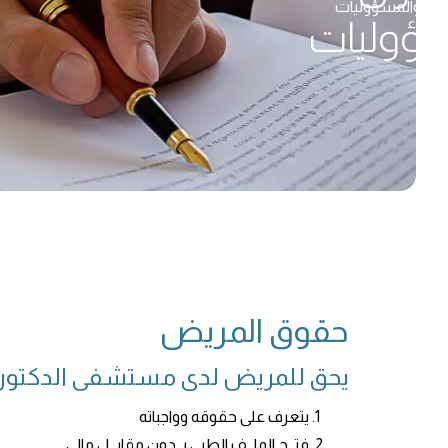
والمسؤوليات
سؤوليات
حقوق المريض
يحق للمريض لدى مستشفى الدكتور 
يتعرف على حقوقه وواجباته
فتــح الملــف الطبي بــدون مقابــل مالي