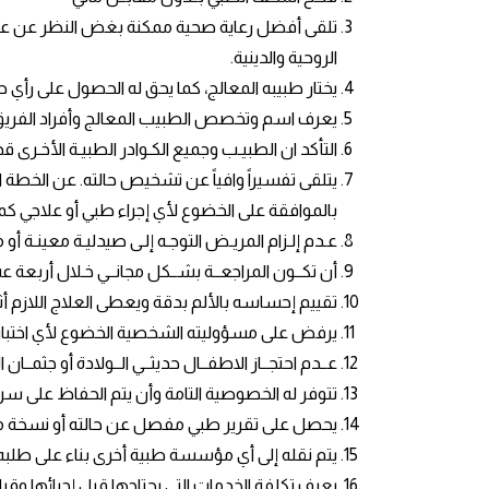
تلقى أفضل رعاية صحية ممكنة بغض النظر عن عرقه أ
الروحية والدينية.
يختار طبيبه المعالج، كما يحق له الحصول على رأ
يعرف اسم وتخصص الطبيب المعالج وأفراد الفريق ا
التأكد ان الطبيـب وجميع الكـوادر الطبيـة الأخـرى 
يتلقى تفسيراً وافياً عن تشخيص حالته. عن الخطة 
بالموافقة على الخضوع لأي إجراء طبي أو علاجي كم
عـدم إلـزام المريـض التوجـه إلـى صيدليـة معينـة أو 
أن تكــون المراجعــة بشــكل مجانــي خـلال أربعة ع
تقييم إحساسه بالألم بدقة ويعطى العلاج اللازم أ
يرفض على مسؤوليته الشخصية الخضوع لأي اختبار 
عــدم احتجــاز الاطفــال حديثــي الــولادة أو جثمــا
تتوفر له الخصوصية التامة وأن يتم الحفاظ على س
يحصل على تقرير طبي مفصل عن حالته أو نسخة من 
يتم نقله إلى أي مؤسسة طبية أخرى بناء على طلبه 
يعرف تكلفة الخدمات التي يحتاجها قبل إجرائها وقب