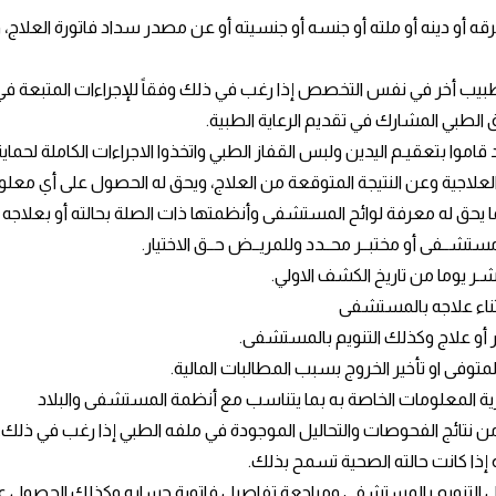
و دينه أو ملته أو جنسه أو جنسيته أو عن مصدر سداد فاتورة العلاج، وأن
ي طبيب أخر في نفس التخصص إذا رغب في ذلك وفقاً للإجراءات المتبعة 
لطبي المشارك في تقديم الرعاية الطبية.
قد قاموا بتعقيـم اليدين ولبس القفاز الطبي واتخذوا الاجراءات الكاملة لح
العلاجية وعن النتيجة المتوقعة من العلاج، ويحق له الحصول على أي معل
ا يحق له معرفة لوائح المستشفى وأنظمتها ذات الصلة بحالته أو بعلاجه 
مستشــفى أو مختبــر محــدد وللمريــض حــق الاختيار.
شـر يوما من تاريخ الكشف الاولي.
ثناء علاجه بالمستشفى
أو علاج وكذلك التنويم بالمستشفى.
ن المتوفى او تأخير الخروج بسبب المطالبات المالية.
رية المعلومات الخاصة به بما يتناسب مع أنظمة المستشفى والبلاد
نتائج الفحوصات والتحاليل الموجودة في ملفه الطبي إذا رغب في ذلك.
إذا كانت حالته الصحية تسمح بذلك.
ل التنويم بالمستشفى ومراجعة تفاصيل فاتورة حسابه وكذلك الحصول على ت