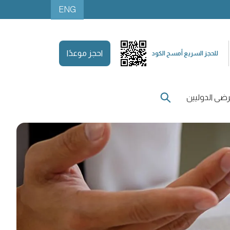
ENG
احجز موعدًا
للحجز السريع أمسح الكود
ضى الدوليين