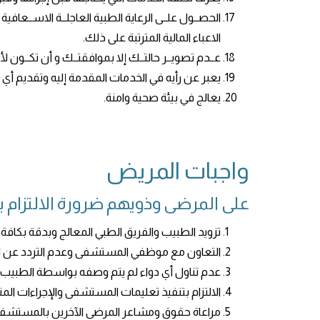
الحصــول علــى الرعاية الطبية العاجلــة الاســعافية 
الاعباء المالية المترتبة على ذلك.
عــدم تصويــر حالتــك إلا بموافقتــك و أن تكــون 
يعبر عن رأيه في الخدمات المقدمة إليه وتقديم أ
يعالج في بيئة صحية وامنة.
واجبات المريض
على المرضى وذويهم ضرورة الالتزام ب
الالتزام بتنفيذ تعليمات المستشفى والإجراءات الم
مراعاة حقوق ومشاعر المرضى الآخرين بالمستشفى وأن 