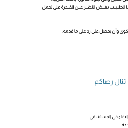
ــا الطبيــب بغــض النظــر عــن القــدرة على تحمل
كوى وأن يحصل على رد على ما قدمه.
تنال رضاكم:
 البقاء في المستشفى.
دة.