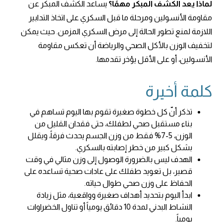
لماذا يعد الكشف المبكر مهمًا؟
يساعد الكشف المبكر عن
مقاومة الأنسولين ومرحلة ما قبل السكري على اتخاذ التدابير
اللازمة لمنع تطور الحالة إلى مرض السكري المزمن. حيث يمكن
لتخفيف الوزن بالأكل الصحي والرياضة أن تعكس مقاومة
الأنسولين، أو على الأقل يؤخر تقدمها.
كلمة أخيرة
تذكر أنّ كل خطوة صغيرة تقوم بها اليوم تساهم في
بناء مستقبل صحي لطفلك، حتى فقدان القليل من
الوزن، 5-7% فقط من وزن الجسم يحدث فرقاً، ويقلل
بشكل كبير من خطر إصابته بالسكري.
الهدف ليس بالضرورة الوصول إلى وزن مثالي في وقت
قصير، بل تعويد طفلك على عادات صحية تساعده على
الحفاظ على وزن صحي طوال حياته.
ابدأ اليوم بتحديد أهداف صغيرة وواقعية، مثل زيادة
النشاط البدني لمدة 10 دقائق يومياً أو تناول الخضراوات
يومياً.