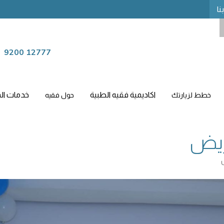
نا
9200 12777
اكاديمية فقيه الطبية
خدمات الم
خطط لزيارتك
حول فقيه
ريض