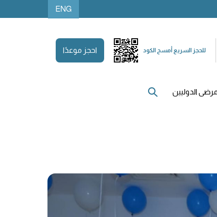
ENG
احجز موعدًا
للحجز السريع أمسح الكود
رضى الدوليين