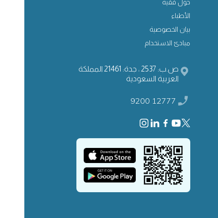
حول فقيه
الأطباء
بيان الخصوصية
مبادئ الاستخدام
ص.ب: 2537 ، جدة: 21461 المملكة
العربية السعودية
9200 12777