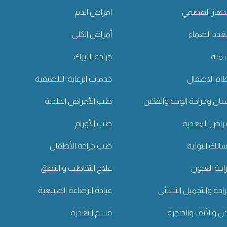
جهاز الهضمي
امراض الدم
غدد الصماء
أمراض الكلى
سمنة
جراحة الليزك
ام الاطفال
خدمات الرعاية التلطيفية
ان وجراحة الوجه والفكين
طب الأمراض الجلدية
راض المعدية
طب الأورام
لك البولية
طب جراحة الأطفال
حة العيون
علاج التخاطب و النطق
راحة والتجميل النسائي
عيادة الرضاعة الطبيعية
ن والأنف والحنجرة
قسم التغذية