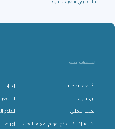
أطباء ذوي شهرة عالمية
التخصصات الطبية
الأشعة التداخلية
الجراحات 
الروماتيزم
السمعيا
الطب الباطني
العلاج ال
الكيروبراكتيك - علاج تقويم العمود الفقري
أمراض ال