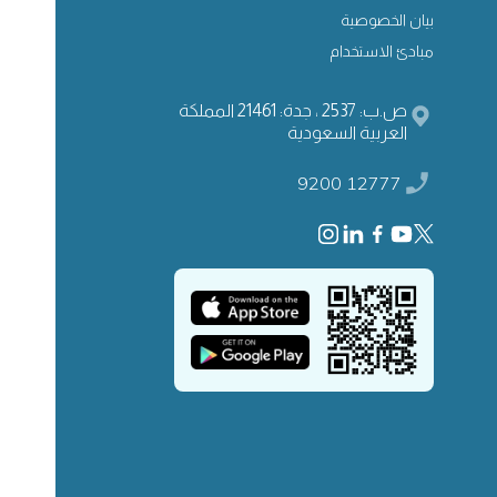
بيان الخصوصية
مبادئ الاستخدام
ص.ب: 2537 ، جدة: 21461 المملكة
العربية السعودية
9200 12777