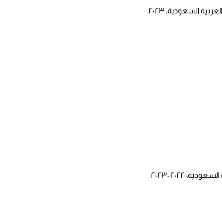
ية السعودية، ٢٠٢٣.
، ٢٠٢٢-٢٠٢٣.