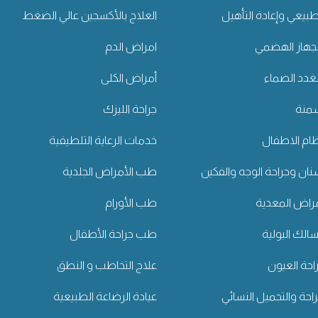
طبيعي وإعادة التأهيل
العلاج بالأكسجين عالي الضغط
جهاز الهضمي
امراض الدم
غدد الصماء
أمراض الكلى
سمنة
جراحة الليزك
ام الاطفال
خدمات الرعاية التلطيفية
ان وجراحة الوجه والفكين
طب الأمراض الجلدية
راض المعدية
طب الأورام
لك البولية
طب جراحة الأطفال
حة العيون
علاج التخاطب و النطق
راحة والتجميل النسائي
عيادة الرضاعة الطبيعية