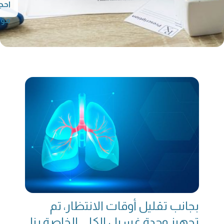
احج
موع
بجانب تقليل أوقات الانتظار، تم
تجهيز وحدة غسيل الكلى الخاصة بنا