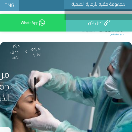
مجموعة فقيه للرعاية الصحية
ENG
اتصل الآن
WhatsApp
9200 12777
مركز
المرافق
تجميل
الطبية
الأنف
مر
تجم
الأ