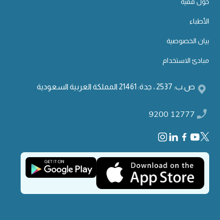
حول فقيه
الأطباء
بيان الخصوصية
مبادئ الاستخدام
ص.ب: 2537 ، جدة: 21461 المملكة العربية السعودية
9200 12777