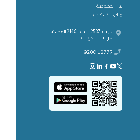
بيان الخصوصية
مبادئ الاستخدام
ص.ب: 2537 ، جدة: 21461 المملكة
العربية السعودية
9200 12777