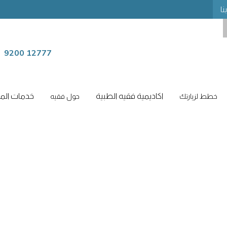
نا
9200 12777
اكاديمية فقيه الطبية
خدمات المر
خطط لزيارتك
حول فقيه