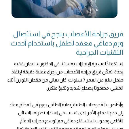
فريق جراحة الأعصاب ينجح في استئصال
ورم دماغي معقد لطفل باستخدام أحدث
التقنيات الجراحية
استكمالًا لمسيرة الإنجازات بمستشفى الدكتور سليمان فقيه
بجدة؛ تمكّن فريق جراحة الأعصاب من إجراء عملية دقيقة لإنقاذ
طفل يبلغ من العمر 7 سنوات، كان يعاني من فقدان التوازن أثناء
المشي، مصحوبًا بصداع شديد وتقيؤ متكرر.
وأظهرت الفحوصات الطبية إصابة الطفل بورم في المخيخ ممتد
إلى جذع الدماغ، الأمر الذي تسبب في انسداد تصريف السائل
النخاعي وحدوث استسقاء دماغي مع توسع حجرات الدماغ.
وبسبب موقع الورم المعقد وحجمه الكبير، كانت الجراحة تمثل