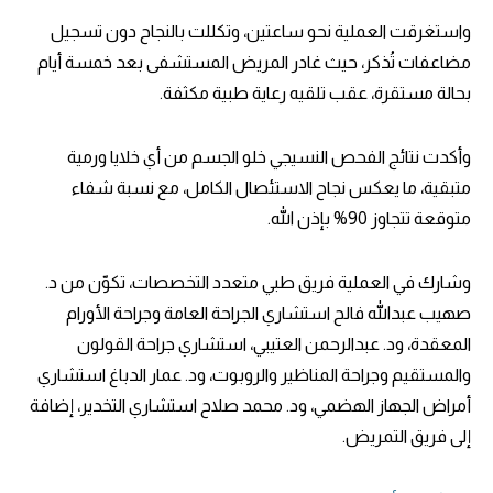
واستغرقت العملية نحو ساعتين، وتكللت بالنجاح دون تسجيل
مضاعفات تُذكر، حيث غادر المريض المستشفى بعد خمسة أيام
بحالة مستقرة، عقب تلقيه رعاية طبية مكثفة.
وأكدت نتائج الفحص النسيجي خلو الجسم من أي خلايا ورمية
متبقية، ما يعكس نجاح الاستئصال الكامل، مع نسبة شفاء
متوقعة تتجاوز 90% بإذن الله.
وشارك في العملية فريق طبي متعدد التخصصات، تكوّن من د.
صهيب عبدالله فالح استشاري الجراحة العامة وجراحة الأورام
المعقدة، ود. عبدالرحمن العتيبي، استشاري جراحة القولون
والمستقيم وجراحة المناظير والروبوت، ود. عمار الدباغ استشاري
أمراض الجهاز الهضمي، ود. محمد صلاح استشاري التخدير، إضافة
إلى فريق التمريض.