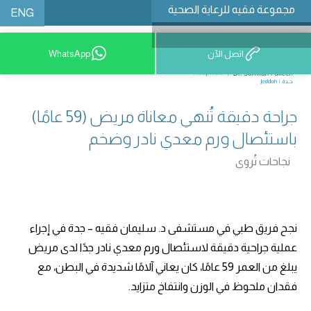
مجموعة فقيه للرعاية الصحية
ENG
اتصل الآن
WhatsApp
9200 12777
جراحة دقيقة تُنهي معاناة مريض (59 عامًا)
باستئصال ورم معدي نادر وضخم
نجاحات تُروى
نجح فريق طبي في مستشفى د. سليمان فقيه – جدة في إجراء
عملية جراحية دقيقة لاستئصال ورم معدي نادر جدًا لدى مريض
يبلغ من العمر 59 عامًا، كان يعاني آلامًا شديدة في البطن، مع
فقدان ملحوظ في الوزن وانتفاخ متزايد.