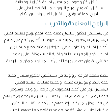
بشكل أكثر وضوحا ، مما يجعل الجراحة أكثر أمانا وفعالية.
يقلل التصميم المريح للروبوت من الضغط البدني على
الجراح ، مما قد يؤدي إلى تقليل التعب وتحسين الأداء.
البرامج المعتمدة والتدريب
في مستشفى الدكتور سليمان فقيه بجدة ، نقدم برامج التعليم الطبي
المستمر المعتمدة وبرامج التدريب لجراحينا للتأكد من أنهم على اطلاع
بأحدث التقنيات والتطورات في الجراحة الروبوتية. خضع فريقنا من
الجراحين ذوي المهارات العالية والخبرة لتدريب مكثف على روبوت
دافنشي لضمان حصول مرضانا على أعلى مستوى ممكن من الرعاية.
ينظم معهد الجراحة الروبوتية في مستشفى الدكتور سليمان فقيه
بجدة بانتظام مؤتمرات علمية ، وتحديدا فعاليات التعليم الطبي
المستمر ، تركز على أحدث التطورات في جراحة الروبوتات. وستوفر
هذه المؤتمرات منصة للمهنيين الطبيين لتعزيز معارفهم ومهاراتهم
في هذا المجال ، من خلال إطلاعهم على أحدث التقنيات للباحثين
والخبراء الطبيين لمشاركة عملهم ومعرفتهم مع الجمهور الطبي