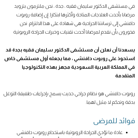
في مستشفى الدكتور سليمان فقيه ، جدة ، نحن ملتزمون بتزويد
مرضانا بأحدث العلاجات المتاحة وأكثرها ابتكارا. إن إضافة روبوت
دافنشي إلى ترسانتنا الجراحية هي شهادة على هذا الالتزام. نحن
فخورون بأن نقدم لمرضانا أحدث تقنيات وخبرات الجراحة الروبوتية
يسعدنا أن نعلن أن مستشفى الدكتور سليمان فقيه بجدة قد
استحوذ على روبوت دافنشي ، مما يجعله أول مستشفى خاص
في المملكة العربية السعودية مجهز بهذه التكنولوجيا
المتقدمة
روبوت دافنشي هو نظام جراحي حديث يسمح بإجراءات طفيفة التوغل
بدقة وتحكم لا مثيل لهما.
فوائد للمرضى
عادة ما تؤدي الجراحة الروبوتية باستخدام روبوت دافنشي